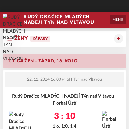
RUDÝ DRAČICE MLADÝCH
MENU
NADĚJÍ TÝN NAD VLTAVOU
ŽENY
ZÁPASY
1. LIGA ŽEN - ZÁPAD, 16. KOLO
22. 12. 2024 16:00
@ SH Týn nad Vltavou
Rudý Dračice MLADÝCH NADĚJÍ Týn nad Vltavou -
Florbal Ústí
3 : 10
1:6, 1:0, 1:4