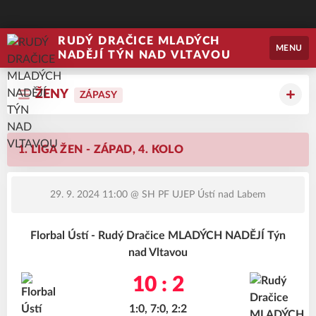
RUDÝ DRAČICE MLADÝCH
MENU
NADĚJÍ TÝN NAD VLTAVOU
ŽENY
ZÁPASY
1. LIGA ŽEN - ZÁPAD, 4. KOLO
29. 9. 2024 11:00
@ SH PF UJEP Ústí nad Labem
Florbal Ústí - Rudý Dračice MLADÝCH NADĚJÍ Týn
nad Vltavou
10 : 2
1:0, 7:0, 2:2