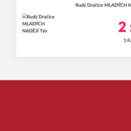
Rudý Dračice MLADÝCH NA
2 
1:4,