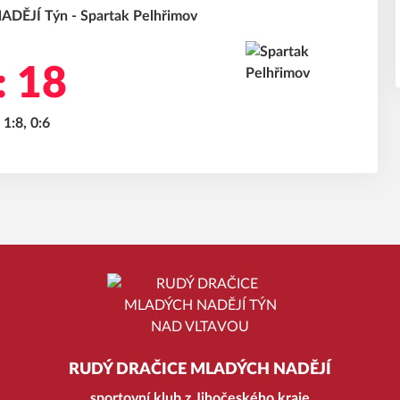
DĚJÍ Týn - Spartak Pelhřimov
: 18
 1:8, 0:6
RUDÝ DRAČICE MLADÝCH NADĚJÍ
sportovní klub z Jihočeského kraje