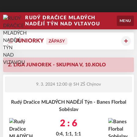
RUDÝ DRAČICE MLADÝCH
MENU
NADĚJÍ TÝN NAD VLTAVOU
JUNIORKY
ZÁPASY
2. LIGA JUNIOREK - SKUPINA V, 10.KOLO
9. 3. 2024 12:00
@ SH ZŠ Chýnov
Rudý Dračice MLADÝCH NADĚJÍ Týn - Banes Florbal
Soběslav
2 : 6
0:4, 1:1, 1:1