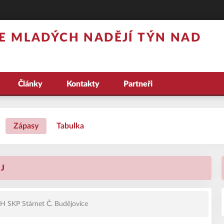
E MLADÝCH NADĚJÍ TÝN NAD
Články
Kontakty
Partneři
Zápasy
Tabulka
AJ
 SKP Stárnet Č. Budějovice