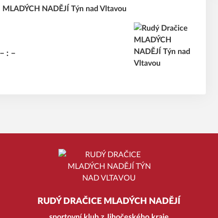
ce MLADÝCH NADĚJÍ Týn nad Vltavou
– : –
RUDÝ DRAČICE MLADÝCH NADĚJÍ
sportovní klub z Jihočeského kraje